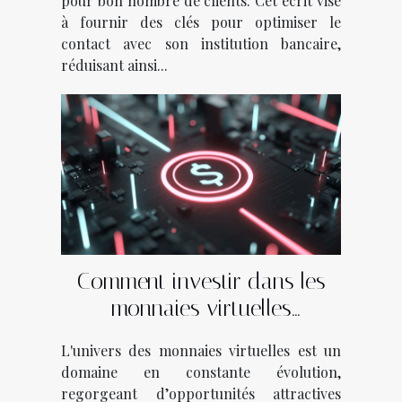
pour bon nombre de clients. Cet écrit vise
à fournir des clés pour optimiser le
contact avec son institution bancaire,
réduisant ainsi...
Comment investir dans les
monnaies virtuelles
émergentes stratégies
L'univers des monnaies virtuelles est un
gagnantes et pièges à éviter
domaine en constante évolution,
regorgeant d’opportunités attractives