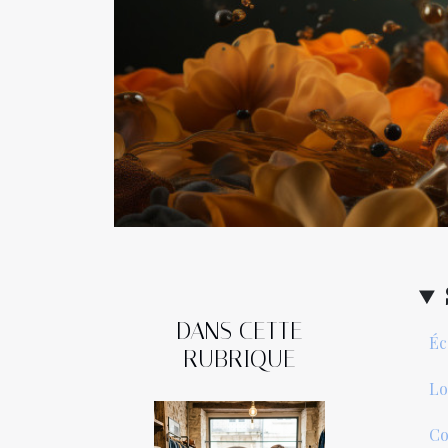
DANS CETTE
Éc
RUBRIQUE
Lo
Co