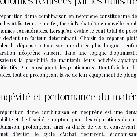
onomies réalisées par les utilisat
réparation d'une combinaison en néoprène constitue une d
 les utilisateurs. En effet, face à l'achat d'une nouvelle co
nomies considérables. Lorsqu'on évalue le coût total de pos
t devient un facteur déterminant. Choisir de réparer pl
taler la dépense initiale sur une durée plus longue, renfor
aration néoprène s'inscrit dans une logique d'optimisati
lisateurs la possibilité de maintenir leurs activités aquat
nificatifs. Par conséquent, les pratiquants attentifs à leu
bles, tout en prolongeant la vie de leur équipement de plongée
ngévité et performance du matéri
réparation d'une combinaison en néoprène est une démar
bilité et d'efficacité. En optant pour des réparations de qual
binaison, prolongeant ainsi sa durée de vie et conservant
met d'éviter le cycle d'achat récurrent, économisan