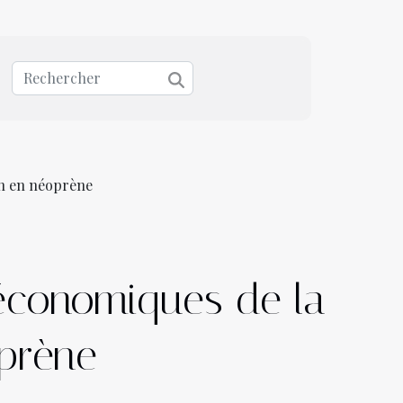
on en néoprène
économiques de la
oprène