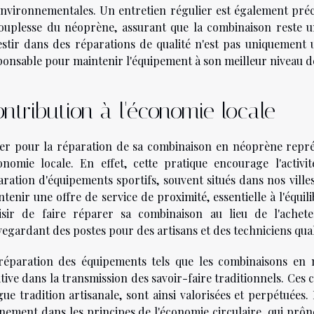
environnementales. Un entretien régulier est également préco
souplesse du néoprène, assurant que la combinaison reste un 
estir dans des réparations de qualité n'est pas uniquement 
ponsable pour maintenir l'équipement à son meilleur niveau 
ntribution à l'économie locale
er pour la réparation de sa combinaison en néoprène représen
conomie locale. En effet, cette pratique encourage l'activ
aration d'équipements sportifs, souvent situés dans nos villes
tenir une offre de service de proximité, essentielle à l'équil
isir de faire réparer sa combinaison au lieu de l'achete
egardant des postes pour des artisans et des techniciens quali
réparation des équipements tels que les combinaisons en
tive dans la transmission des savoir-faire traditionnels. Ces
gue tradition artisanale, sont ainsi valorisées et perpétuées
inement dans les principes de l'économie circulaire, qui prône