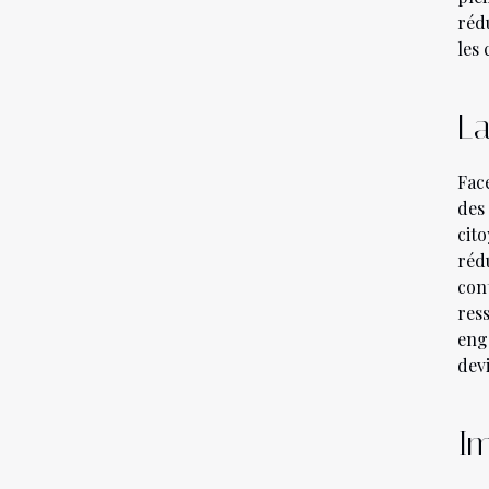
réd
les
La
Fac
des
cit
réd
con
res
eng
devi
Im