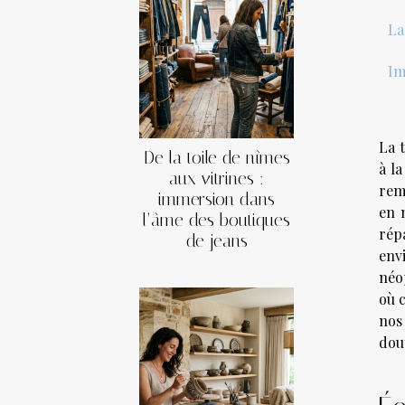
La
Im
La 
De la toile de nîmes
à l
aux vitrines :
rem
immersion dans
en 
l’âme des boutiques
rép
de jeans
env
néo
où 
nos
dou