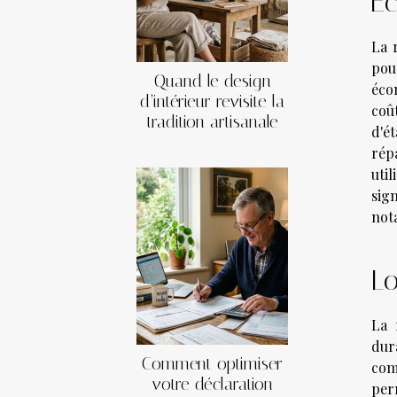
Éc
La 
pour
Quand le design
éco
d’intérieur revisite la
coû
tradition artisanale
d'é
rép
uti
sig
nota
Lo
La 
dura
Comment optimiser
com
votre déclaration
per