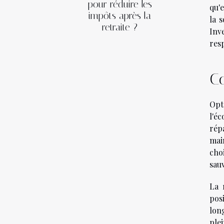
pour réduire les
qu'
impôts après la
la 
retraite ?
Inv
res
Co
Opt
l'é
rép
main
cho
sauv
La 
posi
lon
ple