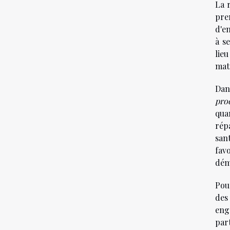
La 
pre
d'e
à s
lie
mati
Dan
pro
qua
rép
san
fav
dém
Pou
des
eng
par