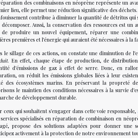
réparation des combinaisons en néoprène représente un ava
mier lieu, elle permet une réduction significative des déchet
nfouissement contribue à diminuer la quantité de détritus qui 
e décomposer. Aussi, la conservation des ressources est un 
u de produire un nouvel équipement, réparer une combin
ères premières et l'énergie qui auraient été nécessaires à la f
s le sillage de ces actions, on constate une diminution de l
duit
. En effet, chaque étape de production, de distribution,
ntité d'émissions de gaz à effet de serre. Donc, en rall
aration, on réduit les émissions globales liées à leur exist
té des écosystèmes marins. En préservant la propreté des
orisons le maintien des conditions nécessaires à la survie d'e
arche de développement durable.
r ceux qui souhaitent s'engager dans cette voie responsable,
 services spécialisés en réparation de combinaison en néopr
agé, propose des solutions adaptées pour donner une se
ticipez activement à la protection de notre environnement tou