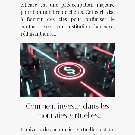
efficace est une préoccupation majeure
pour bon nombre de clients. Cet écrit vise
à fournir des clés pour optimiser le
contact avec son institution bancaire,
réduisant ainsi...
Comment investir dans les
monnaies virtuelles
émergentes stratégies
L'univers des monnaies virtuelles est un
gagnantes et pièges à éviter