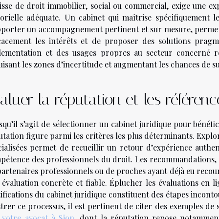
gisse de droit immobilier, social ou commercial, exige une exp
torielle adéquate. Un cabinet qui maîtrise spécifiquement l
pporter un accompagnement pertinent et sur mesure, permetta
icacement les intérêts et de proposer des solutions prag
lementation et des usages propres au secteur concerné re
uisant les zones d’incertitude et augmentant les chances de su
aluer la réputation et les référenc
qu’il s’agit de sélectionner un cabinet juridique pour bénéfic
tation figure parmi les critères les plus déterminants. Explor
cialisées permet de recueillir un retour d’expérience authent
pétence des professionnels du droit. Les recommandations, q
partenaires professionnels ou de proches ayant déjà eu reco
 évaluation concrète et fiable. Éplucher les évaluations en li
tifications du cabinet juridique constituent des étapes incont
strer ce processus, il est pertinent de citer des exemples de
e
votre avocat à Sion
, dont la réputation repose notamment