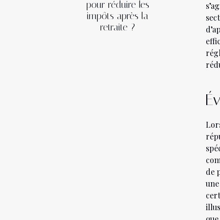
pour réduire les
s’a
impôts après la
sec
retraite ?
d’a
eff
rég
réd
Év
Lors
répu
spé
com
de 
une
cer
illu
qu