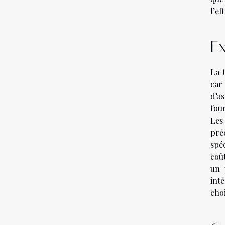
l’e
Ex
La 
car
d’a
fou
Les 
pré
spé
coû
un 
int
choi