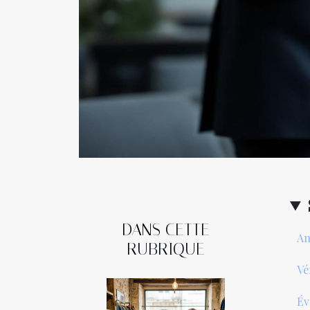
DANS CETTE
An
RUBRIQUE
Vé
Év