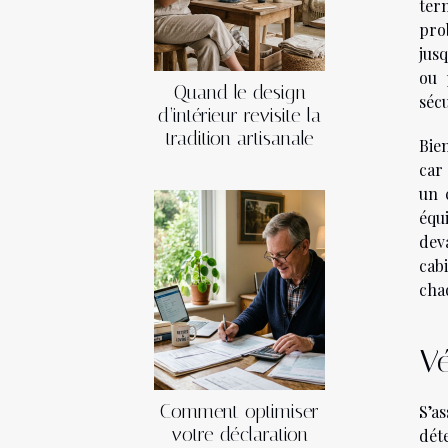
ter
prob
jus
ou 
Quand le design
sécu
d’intérieur revisite la
tradition artisanale
Bien
car
un 
équ
deva
cab
cha
Vé
Comment optimiser
S’a
votre déclaration
dét