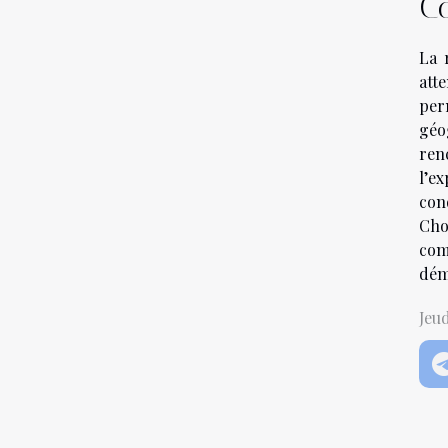
Co
La 
att
per
géo
renc
l’e
con
Cho
com
dém
Jeu