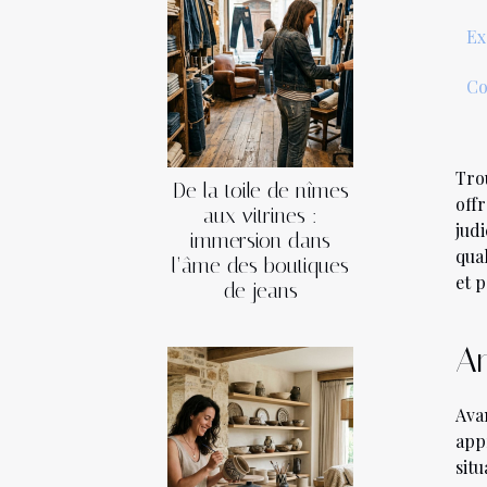
Ex
Co
Tro
De la toile de nîmes
offr
aux vitrines :
jud
immersion dans
qual
l’âme des boutiques
et p
de jeans
An
Avan
app
sit