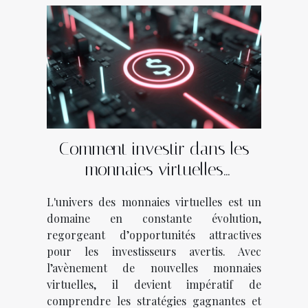
Comment investir dans les
monnaies virtuelles
émergentes stratégies
L'univers des monnaies virtuelles est un
gagnantes et pièges à éviter
domaine en constante évolution,
regorgeant d’opportunités attractives
pour les investisseurs avertis. Avec
l’avènement de nouvelles monnaies
virtuelles, il devient impératif de
comprendre les stratégies gagnantes et