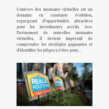
émergentes stratégies
L'univers des monnaies virtuelles est un
gagnantes et pièges à éviter
domaine en constante évolution,
regorgeant d’opportunités attractives
pour les investisseurs avertis. Avec
l’avènement de nouvelles monnaies
virtuelles, il devient impératif de
comprendre les stratégies gagnantes et
d'identifier les pièges à éviter pour...