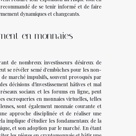
st recommandé de se tenir informé et de faire
rêmement dynamiques et changeants.
sement en monnaies
irant de nombreux investisseurs désireux de
peut se révéler semé d'embûches pour les non-
 de marché impulsifs, souvent provoqués par
s décisions d'investissement hâtives et mal
 réseaux sociaux et les forums en ligne, peut
es escroqueries en monnaies virtuelles, telles
uleuses, sont également monnaie courante et
 une approche disciplinée et de réaliser une
la implique d'étudier les fondamentaux de la
que, et son adoption par le marché. En étant
éviter les pièges en cryptomonnaie et bâtir une