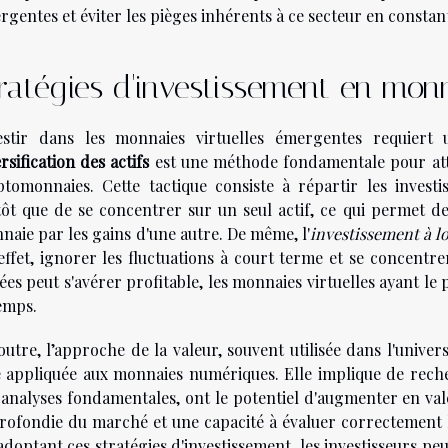
gentes et éviter les pièges inhérents à ce secteur en constan
ratégies d'investissement en monn
estir dans les monnaies virtuelles émergentes requiert
rsification des actifs
est une méthode fondamentale pour attén
ptomonnaies. Cette tactique consiste à répartir les invest
tôt que de se concentrer sur un seul actif, ce qui permet d
naie par les gains d'une autre. De même, l'
investissement à l
effet, ignorer les fluctuations à court terme et se concentre
es peut s'avérer profitable, les monnaies virtuelles ayant le 
temps.
outre, l’approche de la valeur, souvent utilisée dans l'univer
e appliquée aux monnaies numériques. Elle implique de rech
 analyses fondamentales, ont le potentiel d'augmenter en va
rofondie du marché et une capacité à évaluer correctement l
doptant ces stratégies d'investissement, les investisseurs pe