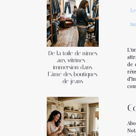
Le
Su
L'u
De la toile de nîmes
attr
aux vitrines :
de 
immersion dans
réu
l’âme des boutiques
d’i
de jeans
com
Co
Abo
Not