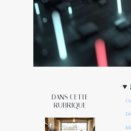
DANS CETTE
Co
RUBRIQUE
Dé
St