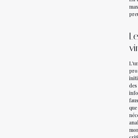
max
pre
Le
vi
L'u
pro
ini
des
inf
fau
que
néc
ana
mon
crit