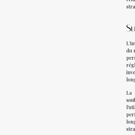
stra
Su
L'i
du 
per
rég
inve
lon
La 
sou
l'u
per
lon
stra