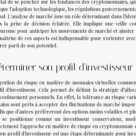
ital de se pencher sur les tendances des cryptomonnaies, qui
s que l'adoption technologique, les régulations gouvernementa
bal. L'analyse de marché joue un rôle déterminant dans l'ident
s la prise de décision éclairée. Elle implique une veille 
oureuse pour anticiper les mouvements de marché et ajuster 
maîtrise de ces aspects est indispensable pour s'orienter avec
irer parti de son potentiel.
terminer son profil d'investisseur
gestion du risque en matière de monnaies virtuelles commen
il d'investisseur. Cela permet de définir la stratégie d’alloc
nvestissement personnels. En effet, la tolérance au risque var
tains sont prêts à accepter des fluctuations de marché impo
is que d'autres préfèreront des options moins volatiles et plus
n se positionne comme un investisseur conservateur, modé
ectement l'approche en matière de risque en cryptomonnaie et d
son profil d'investisseur est une étape déterminante pour inve