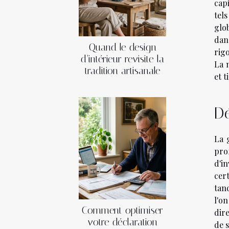
cap
tel
glo
dan
Quand le design
rig
d’intérieur revisite la
La 
tradition artisanale
et t
Dé
La 
prof
d'i
cer
tand
l'o
Comment optimiser
dir
votre déclaration
de 