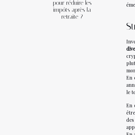
pour réduire les
émer
impôts après la
retraite ?
St
Inv
dive
cry
plu
mon
En 
anné
le 
En 
êtr
des
app
En a