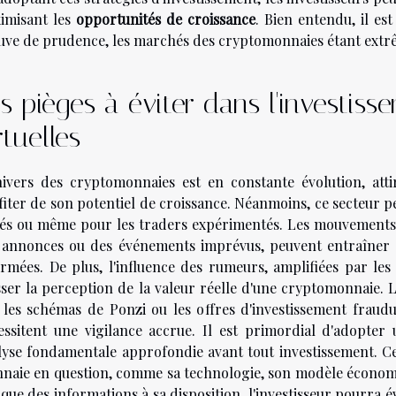
imisant les
opportunités de croissance
. Bien entendu, il e
uve de prudence, les marchés des cryptomonnaies étant ext
s pièges à éviter dans l'investis
rtuelles
nivers des cryptomonnaies est en constante évolution, att
fiter de son potentiel de croissance. Néanmoins, ce secteur 
tiés ou même pour les traders expérimentés. Les mouvements
 annonces ou des événements imprévus, peuvent entraîner de
ormées. De plus, l'influence des rumeurs, amplifiées par les
sser la perception de la valeur réelle d'une cryptomonnaie. L
 les schémas de Ponzi ou les offres d'investissement fraud
essitent une vigilance accrue. Il est primordial d'adopter
lyse fondamentale approfondie avant tout investissement. Ce
naie en question, comme sa technologie, son modèle économi
ique des informations à sa disposition, l'investisseur pourra 