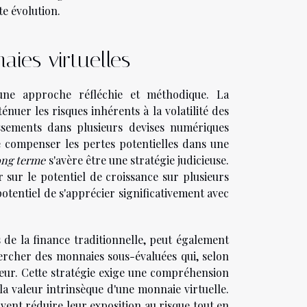
te évolution.
aies virtuelles
 une approche réfléchie et méthodique. La
uer les risques inhérents à la volatilité des
issements dans plusieurs devises numériques
e compenser les pertes potentielles dans une
ong terme
s'avère être une stratégie judicieuse.
r sur le potentiel de croissance sur plusieurs
potentiel de s'apprécier significativement avec
s de la finance traditionnelle, peut également
ercher des monnaies sous-évaluées qui, selon
leur. Cette stratégie exige une compréhension
a valeur intrinsèque d'une monnaie virtuelle.
uvent réduire leur exposition au risque tout en