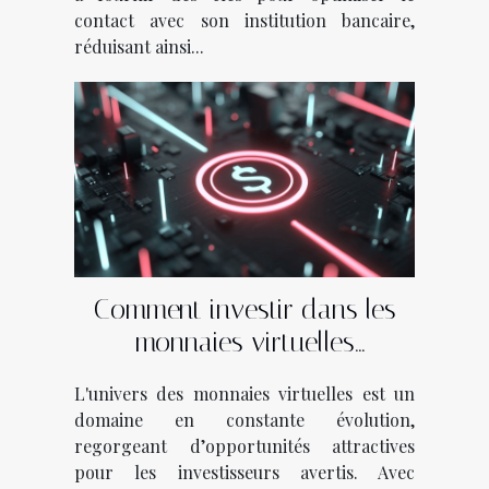
contact avec son institution bancaire,
réduisant ainsi...
Comment investir dans les
monnaies virtuelles
émergentes stratégies
L'univers des monnaies virtuelles est un
gagnantes et pièges à éviter
domaine en constante évolution,
regorgeant d’opportunités attractives
pour les investisseurs avertis. Avec