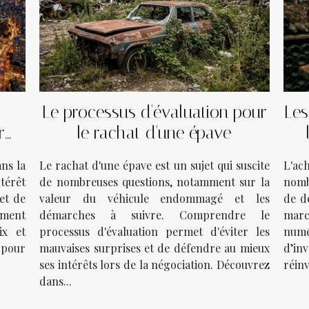
Le processus d'évaluation pour
Les
r
le rachat d'une épave
ans la
Le rachat d'une épave est un sujet qui suscite
L'ac
térêt
de nombreuses questions, notamment sur la
nomb
et de
valeur du véhicule endommagé et les
de d
mment
démarches à suivre. Comprendre le
marc
ix et
processus d'évaluation permet d'éviter les
numé
 pour
mauvaises surprises et de défendre au mieux
d’in
ses intérêts lors de la négociation. Découvrez
réinv
dans...