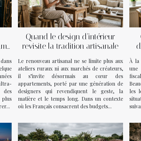
Quand le design d’intérieur
’âme
revisite la tradition artisanale
d
t dans
Le renouveau artisanal ne se limite plus aux
À la 
elque
ateliers ruraux ni aux marchés de créateurs,
une 
nnées
il s’invite désormais au cœur des
fisc
ltra-
appartements, porté par une génération de
Beau
à des
designers qui revendiquent le geste, la
les 
 plus
matière et le temps long. Dans un contexte
situ
er...
où les Français consacrent des budgets...
suiva