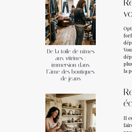
Re
vo
Opt
for
dép
Vou
De la toile de nîmes
dép
aux vitrines :
plu
immersion dans
la p
l’âme des boutiques
de jeans
Re
é
Il e
fai