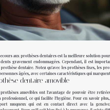
recours aux prothèses dentaires est la meilleure solution p
 dents gravement endommagées. Cependant, il est importa
 prothèse dentaire. Notez qu'avec les prothèses fixes, les pr
personnes âgées, avec certaines caractéristiques qui marquent l
othèse dentaire amovible
 prothèses amovibles ont l'avantage de pouvoir être retirées
 professionnel, ce qui facilite l'hygiène. Pour en savoir plus
port muqueux qui est en contact direct avec la gencive,
lacement. Pour qu'il soit bien fixé à la muqueuse, il existe di