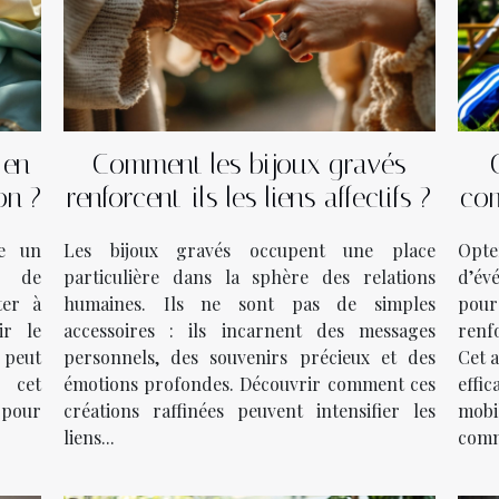
 en
Comment les bijoux gravés
on ?
renforcent-ils les liens affectifs ?
com
d
me un
Les bijoux gravés occupent une place
Opt
e de
particulière dans la sphère des relations
d’év
ter à
humaines. Ils ne sont pas de simples
pou
ir le
accessoires : ils incarnent des messages
renf
e peut
personnels, des souvenirs précieux et des
Cet a
s cet
émotions profondes. Découvrir comment ces
effi
pour
créations raffinées peuvent intensifier les
mobi
liens...
comm