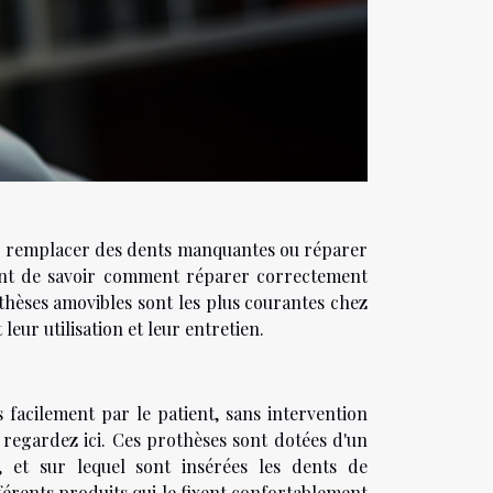
our remplacer des dents manquantes ou réparer
nt de savoir comment réparer correctement
othèses amovibles sont les plus courantes chez
eur utilisation et leur entretien.
 facilement par le patient, sans intervention
,
regardez ici
. Ces prothèses sont dotées d'un
 et sur lequel sont insérées les dents de
fférents produits qui le fixent confortablement