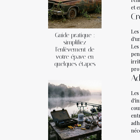
et e
Cr
Les
Guide pratique :
d'un
simplifiez
Les
l'enlèvement de
pen
votre épave en
irr
quelques étapes
pro
Ad
Les
d'i
cou
entr
adhé
néce