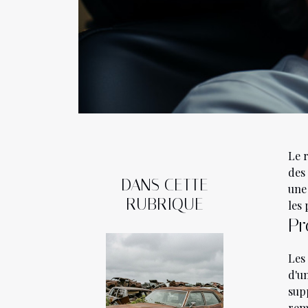
Le 
des
DANS CETTE
une
RUBRIQUE
les 
Pr
Les
d'un
sup
remp