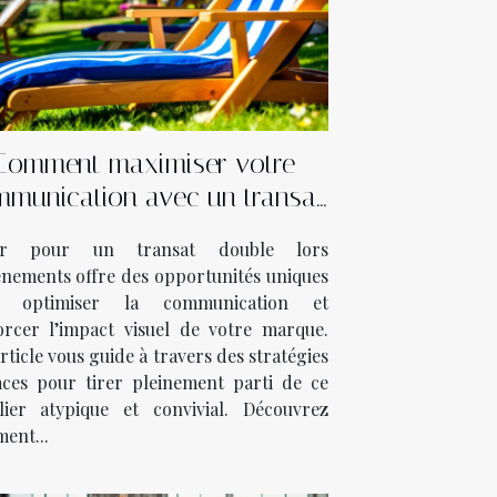
Comment maximiser votre
munication avec un transat
ouble lors d’événements ?
er pour un transat double lors
énements offre des opportunités uniques
r optimiser la communication et
orcer l’impact visuel de votre marque.
rticle vous guide à travers des stratégies
caces pour tirer pleinement parti de ce
lier atypique et convivial. Découvrez
ent...