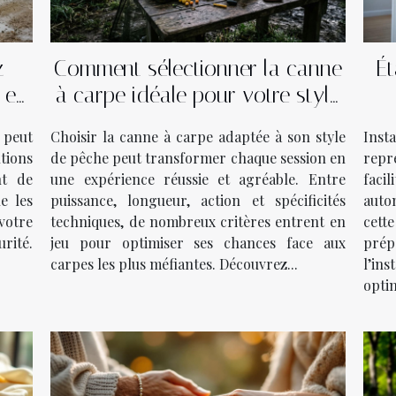
z
Comment sélectionner la canne
Ét
 en
à carpe idéale pour votre style
de pêche ?
 peut
Choisir la canne à carpe adaptée à son style
Inst
utions
de pêche peut transformer chaque session en
repr
nt de
une expérience réussie et agréable. Entre
facil
e les
puissance, longueur, action et spécificités
auto
votre
techniques, de nombreux critères entrent en
cett
urité.
jeu pour optimiser ses chances face aux
pré
carpes les plus méfiantes. Découvrez...
l’in
optim