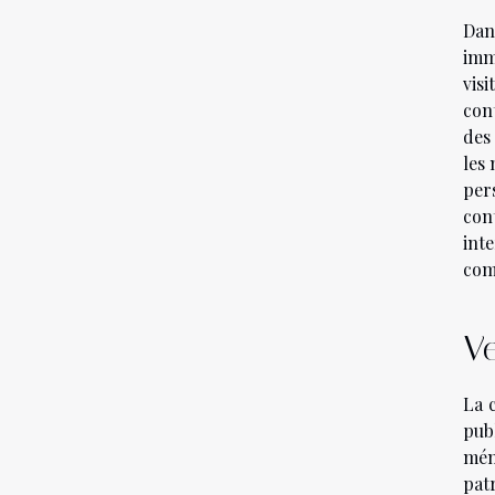
Dan
imm
vis
cont
des
les 
per
con
int
com
Ve
La c
pub
mém
pat