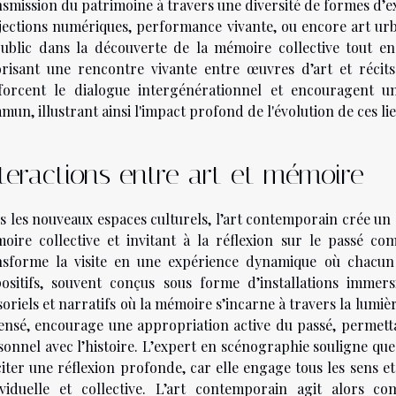
smission du patrimoine à travers une diversité de formes d’expr
jections numériques, performance vivante, ou encore art ur
public dans la découverte de la mémoire collective tout 
orisant une rencontre vivante entre œuvres d’art et récits
forcent le dialogue intergénérationnel et encouragent u
un, illustrant ainsi l'impact profond de l'évolution de ces li
teractions entre art et mémoire
s les nouveaux espaces culturels, l’art contemporain crée un d
oire collective et invitant à la réflexion sur le passé com
nsforme la visite en une expérience dynamique où chacun 
positifs, souvent conçus sous forme d’installations immers
oriels et narratifs où la mémoire s’incarne à travers la lumière
ensé, encourage une appropriation active du passé, permetta
sonnel avec l’histoire. L’expert en scénographie souligne que 
citer une réflexion profonde, car elle engage tous les sens e
ividuelle et collective. L’art contemporain agit alors c