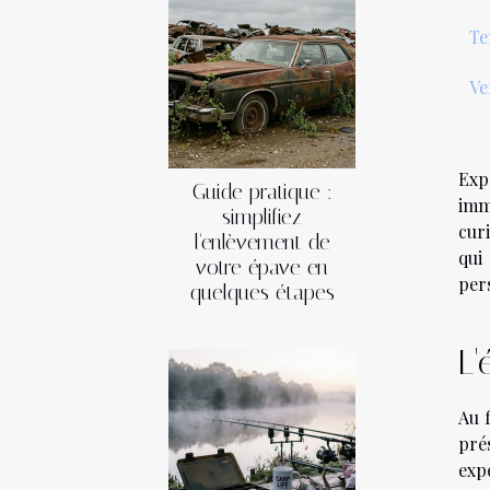
Te
Ve
Exp
Guide pratique :
imm
simplifiez
curi
l'enlèvement de
qui
votre épave en
per
quelques étapes
L'
Au 
pré
exp