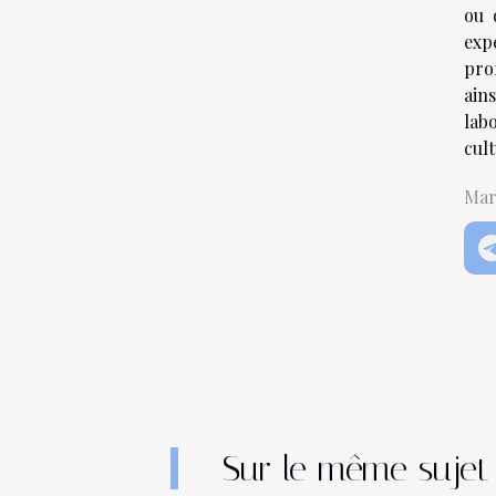
ou 
exp
pro
ain
lab
cul
Mard
Sur le même sujet