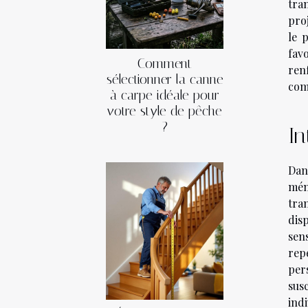
tran
pro
le 
fav
Comment
ren
sélectionner la canne
comm
à carpe idéale pour
votre style de pêche
?
In
Dan
mém
tra
dis
sens
rep
per
sus
ind