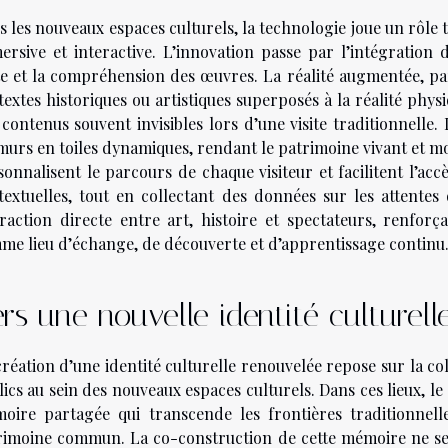
s les nouveaux espaces culturels, la technologie joue un rôl
ersive et interactive. L’innovation passe par l’intégration d
ite et la compréhension des œuvres. La réalité augmentée, pa
extes historiques ou artistiques superposés à la réalité phys
 contenus souvent invisibles lors d’une visite traditionnel
murs en toiles dynamiques, rendant le patrimoine vivant et mo
sonnalisent le parcours de chaque visiteur et facilitent l’ac
textuelles, tout en collectant des données sur les attente
eraction directe entre art, histoire et spectateurs, renfor
me lieu d’échange, de découverte et d’apprentissage continu
rs une nouvelle identité culturell
réation d’une identité culturelle renouvelée repose sur la coll
lics au sein des nouveaux espaces culturels. Dans ces lieux, l
oire partagée qui transcende les frontières traditionnelle
rimoine commun. La co-construction de cette mémoire ne se l