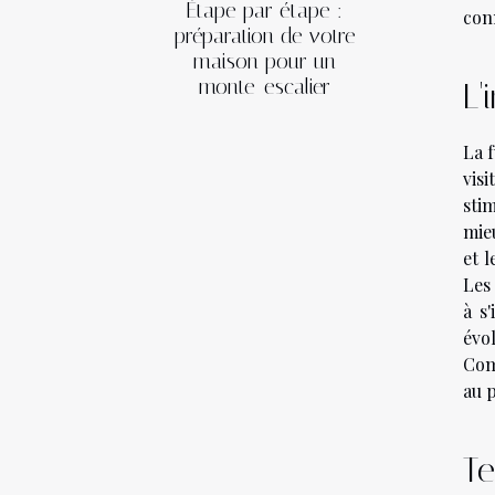
Étape par étape :
con
préparation de votre
maison pour un
monte-escalier
L'
La 
vis
sti
mie
et l
Les 
à s
évol
Com
au p
Te