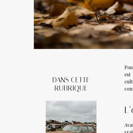
Pour
est
DANS CETTE
cul
RUBRIQUE
conn
L’
Ava
vrai