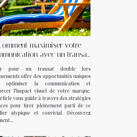
Comment maximiser votre
munication avec un transat
ouble lors d’événements ?
er pour un transat double lors
énements offre des opportunités uniques
r optimiser la communication et
orcer l’impact visuel de votre marque.
rticle vous guide à travers des stratégies
caces pour tirer pleinement parti de ce
lier atypique et convivial. Découvrez
ent...