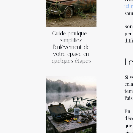
ici
sou
Son
Guide pratique :
per
simplifiez
diff
l'enlèvement de
votre épave en
Le
quelques étapes
Si v
cel
temp
l’a
En 
déco
que
cir