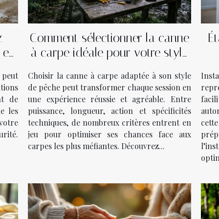
z
Comment sélectionner la canne
Ét
 en
à carpe idéale pour votre style
de pêche ?
 peut
Choisir la canne à carpe adaptée à son style
Inst
utions
de pêche peut transformer chaque session en
repr
nt de
une expérience réussie et agréable. Entre
facil
e les
puissance, longueur, action et spécificités
auto
votre
techniques, de nombreux critères entrent en
cett
urité.
jeu pour optimiser ses chances face aux
pré
carpes les plus méfiantes. Découvrez...
l’in
optim