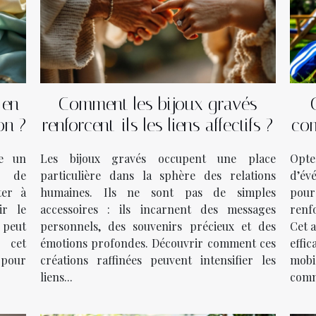
 en
Comment les bijoux gravés
on ?
renforcent-ils les liens affectifs ?
com
d
me un
Les bijoux gravés occupent une place
Opt
e de
particulière dans la sphère des relations
d’év
ter à
humaines. Ils ne sont pas de simples
pou
ir le
accessoires : ils incarnent des messages
renf
e peut
personnels, des souvenirs précieux et des
Cet a
s cet
émotions profondes. Découvrir comment ces
effi
pour
créations raffinées peuvent intensifier les
mobi
liens...
comm