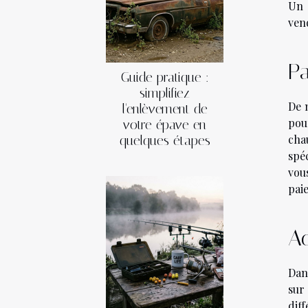
Un 
vend
P
Guide pratique :
simplifiez
De 
l'enlèvement de
pour
votre épave en
cha
quelques étapes
spé
vou
pai
A
Dan
sur
dif