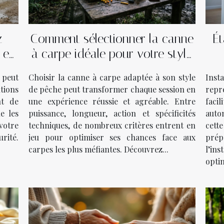
z
Comment sélectionner la canne
Ét
 en
à carpe idéale pour votre style
de pêche ?
 peut
Choisir la canne à carpe adaptée à son style
Inst
utions
de pêche peut transformer chaque session en
repr
nt de
une expérience réussie et agréable. Entre
facil
e les
puissance, longueur, action et spécificités
auto
votre
techniques, de nombreux critères entrent en
cett
urité.
jeu pour optimiser ses chances face aux
pré
carpes les plus méfiantes. Découvrez...
l’in
optim