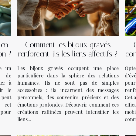
 en
Comment les bijoux gravés
on ?
renforcent-ils les liens affectifs ?
com
d
me un
Les bijoux gravés occupent une place
Opt
e de
particulière dans la sphère des relations
d’év
ter à
humaines. Ils ne sont pas de simples
pou
ir le
accessoires : ils incarnent des messages
renf
e peut
personnels, des souvenirs précieux et des
Cet a
s cet
émotions profondes. Découvrir comment ces
effi
pour
créations raffinées peuvent intensifier les
mobi
liens...
comm