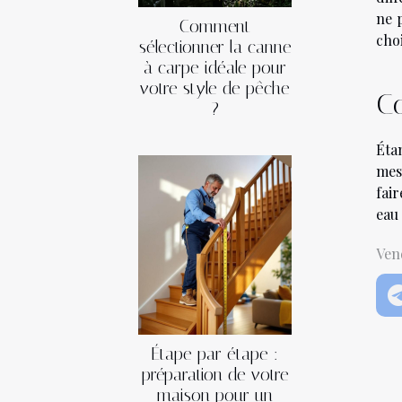
ne 
Comment
choi
sélectionner la canne
à carpe idéale pour
votre style de pêche
Co
?
Éta
mes
fair
eau
Vend
Étape par étape :
préparation de votre
maison pour un