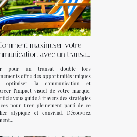
Comment maximiser votre
munication avec un transat
ouble lors d’événements ?
er pour un transat double lors
énements offre des opportunités uniques
r optimiser la communication et
orcer l’impact visuel de votre marque.
rticle vous guide à travers des stratégies
caces pour tirer pleinement parti de ce
lier atypique et convivial. Découvrez
ent...