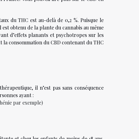
taux du THC est au-delà de 0,2 %. Puisque le
 est obtenu de la plante du cannabis au même
nt d’effets planants et psychotropes sur les
terdit la consommation du CBD contenant du THC
hérapeutique, il n’est pas sans conséquence
ersonnes ayant :
hénie par exemple)
tante et chez les enfants de moins de 18 ans.