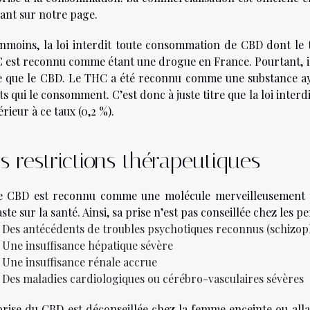
tant sur notre page.
nmoins, la loi interdit toute consommation de CBD dont le 
 est reconnu comme étant une drogue en France. Pourtant, il
re que le CBD. Le THC a été reconnu comme une substance aya
ets qui le consomment. C’est donc à juste titre que la loi in
rieur à ce taux (0,2 %).
s restrictions thérapeutiques
le CBD est reconnu comme une molécule merveilleusement t
ste sur la santé. Ainsi, sa prise n’est pas conseillée chez les p
Des antécédents de troubles psychotiques reconnus (schizop
Une insuffisance hépatique sévère
Une insuffisance rénale accrue
Des maladies cardiologiques ou cérébro-vasculaires sévères
prise du CBD est déconseillée chez la femme enceinte ou allai