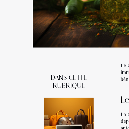
Le 
imm
DANS CETTE
bén
RUBRIQUE
Le
La 
dep
aut