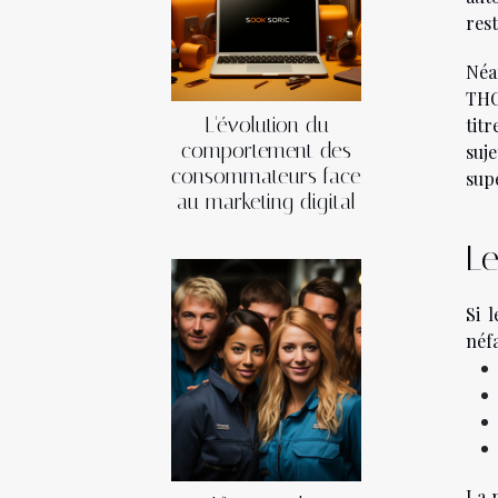
res
Néa
THC
L'évolution du
tit
comportement des
suj
consommateurs face
supé
au marketing digital
Le
Si 
néfa
La 