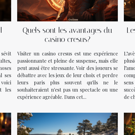
l
Quels sont les avantages du
Le
casino cresus?
sévit
Visiter un casino cresus est une expérience
L’av
ltes,
passionnante et pleine de suspense, mais elle
plusi
hoses
peut aussi être stressante. Voir des joueurs se
l’am
l ses
débattre avec les jeux de leur choix et perdre
comp
voici
leurs paris plus souvent qu'ils ne le
sens
t les
souhaiteraient n'est pas un spectacle ou une
succ
expérience agréable. Dans cet...
de ch