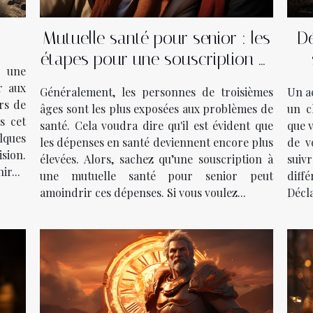
Mutuelle santé pour senior : les
Dé
étapes pour une souscription et
s une
les garanties offertes
r aux
Généralement, les personnes de troisièmes
Un ac
rs de
âges sont les plus exposées aux problèmes de
un c
ns cet
santé. Cela voudra dire qu'il est évident que
que v
lques
les dépenses en santé deviennent encore plus
de v
sion.
élevées. Alors, sachez qu’une souscription à
suiv
r...
une mutuelle santé pour senior peut
diff
amoindrir ces dépenses. Si vous voulez...
Décla