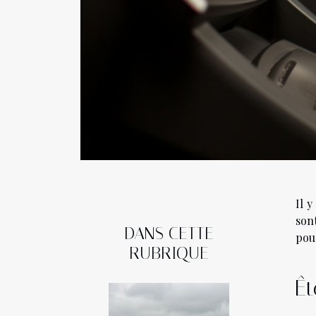
Il 
sont
DANS CETTE
pou
RUBRIQUE
Êt