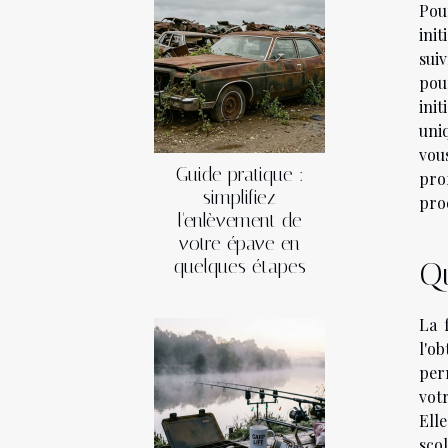
Pou
ini
sui
pou
ini
uni
vous
Guide pratique :
pro
simplifiez
prod
l'enlèvement de
votre épave en
quelques étapes
Qu
La 
l'o
per
vot
Ell
sco