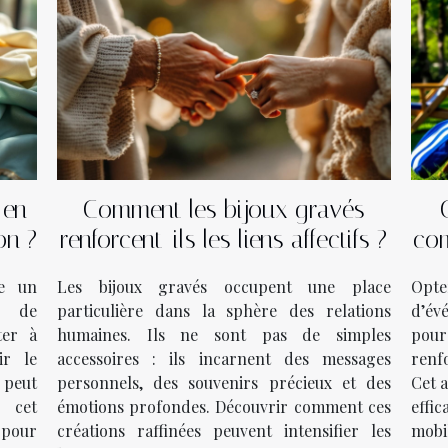
 en
Comment les bijoux gravés
on ?
renforcent-ils les liens affectifs ?
com
d
me un
Les bijoux gravés occupent une place
Opt
e de
particulière dans la sphère des relations
d’év
ter à
humaines. Ils ne sont pas de simples
pou
ir le
accessoires : ils incarnent des messages
renf
e peut
personnels, des souvenirs précieux et des
Cet a
s cet
émotions profondes. Découvrir comment ces
effi
pour
créations raffinées peuvent intensifier les
mobi