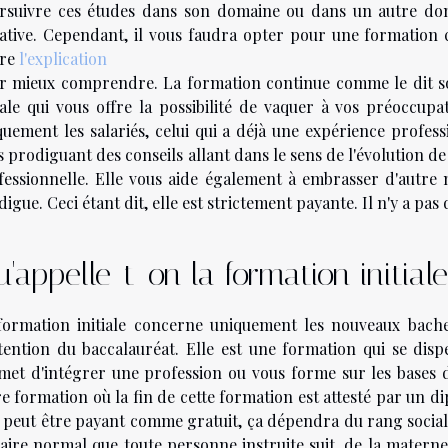
rsuivre ces études dans son domaine ou dans un autre do
tiative. Cependant, il vous faudra opter pour une formation
vre
l'explication
r mieux comprendre. La formation continue comme le dit so
tiale qui vous offre la possibilité de vaquer à vos préoccup
quement les salariés, celui qui a déjà une expérience profess
 prodiguant des conseils allant dans le sens de l'évolution de 
fessionnelle. Elle vous aide également à embrasser d'autre 
igue. Ceci étant dit, elle est strictement payante. Il n'y a pa
'appelle-t-on la formation initiale
formation initiale concerne uniquement les nouveaux bachel
btention du baccalauréat. Elle est une formation qui se disp
met d'intégrer une profession ou vous forme sur les bases d
re formation où la fin de cette formation est attesté par un 
e peut être payant comme gratuit, ça dépendra du rang social d
laire normal que toute personne instruite suit, de la maternel