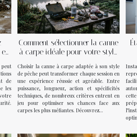
z
Comment sélectionner la canne
Ét
 en
à carpe idéale pour votre style
de pêche ?
 peut
Choisir la canne à carpe adaptée à son style
Inst
utions
de pêche peut transformer chaque session en
repr
nt de
une expérience réussie et agréable. Entre
facil
e les
puissance, longueur, action et spécificités
auto
votre
techniques, de nombreux critères entrent en
cett
urité.
jeu pour optimiser ses chances face aux
pré
carpes les plus méfiantes. Découvrez...
l’in
optim