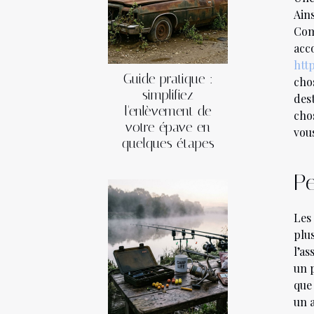
Ain
Com
acc
htt
Guide pratique :
cho
simplifiez
des
l'enlèvement de
cho
votre épave en
vous
quelques étapes
Pe
Les 
plu
l’a
un 
que
un a