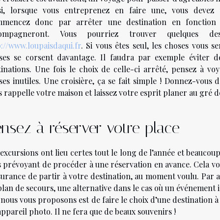
si, lorsque vous entreprenez en faire une, vous devez
mencez donc par arrêter une destination en fonction 
ompagneront. Vous pourriez trouver quelques dest
p://www.loupaisdaqui.fr
. Si vous êtes seul, les choses vous se
ses se corsent davantage. Il faudra par exemple éviter de
tinations. Une fois le choix de celle-ci arrêté, pensez à 
ses inutiles. Une croisière, ça se fait simple ! Donnez-vous 
 rappelle votre maison et laissez votre esprit planer au gré d
nsez à réserver votre place
excursions ont lieu certes tout le long de l’année et beaucoup
s prévoyant de procéder à une réservation en avance. Cela vou
ssurance de partir à votre destination, au moment voulu. Par 
plan de secours, une alternative dans le cas où un événement i
 nous vous proposons est de faire le choix d’une destination 
ppareil photo. Il ne fera que de beaux souvenirs !