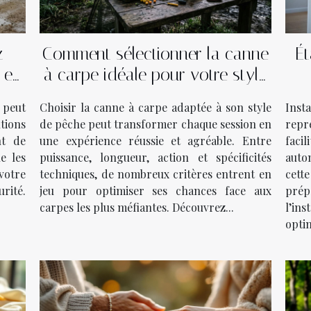
z
Comment sélectionner la canne
Ét
 en
à carpe idéale pour votre style
de pêche ?
 peut
Choisir la canne à carpe adaptée à son style
Inst
utions
de pêche peut transformer chaque session en
repr
nt de
une expérience réussie et agréable. Entre
facil
e les
puissance, longueur, action et spécificités
auto
votre
techniques, de nombreux critères entrent en
cett
urité.
jeu pour optimiser ses chances face aux
pré
carpes les plus méfiantes. Découvrez...
l’in
optim