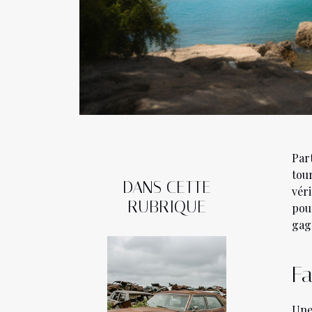
Par
tou
DANS CETTE
vér
RUBRIQUE
pour
gag
Fa
Une