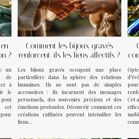
 en
Comment les bijoux gravés
on ?
renforcent-ils les liens affectifs ?
com
d
me un
Les bijoux gravés occupent une place
Opt
e de
particulière dans la sphère des relations
d’év
ter à
humaines. Ils ne sont pas de simples
pou
ir le
accessoires : ils incarnent des messages
renf
e peut
personnels, des souvenirs précieux et des
Cet a
s cet
émotions profondes. Découvrir comment ces
effi
pour
créations raffinées peuvent intensifier les
mobi
liens...
comm