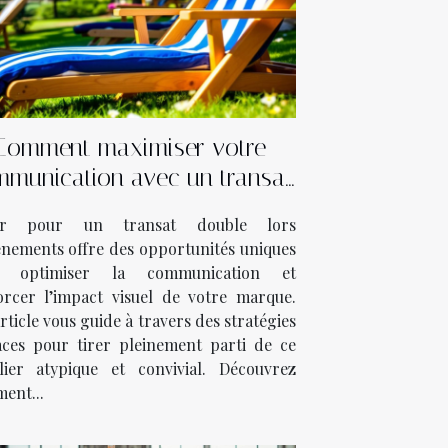
Comment maximiser votre
munication avec un transat
ouble lors d’événements ?
er pour un transat double lors
énements offre des opportunités uniques
r optimiser la communication et
orcer l’impact visuel de votre marque.
rticle vous guide à travers des stratégies
caces pour tirer pleinement parti de ce
lier atypique et convivial. Découvrez
ent...