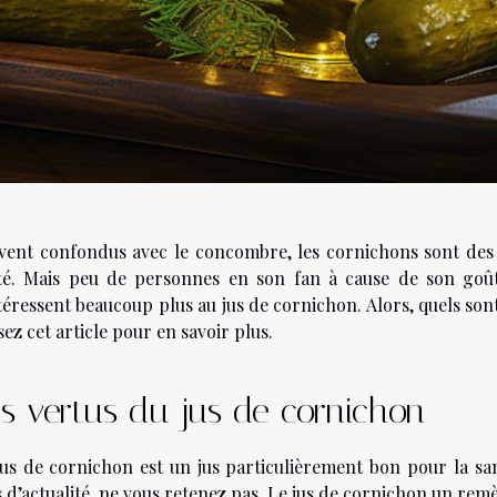
vent confondus avec le concombre, les cornichons sont des 
té. Mais peu de personnes en son fan à cause de son goû
téressent beaucoup plus au jus de cornichon. Alors, quels sont
sez cet article pour en savoir plus.
s vertus du jus de cornichon
jus de cornichon est un jus particulièrement bon pour la sa
 d’actualité, ne vous retenez pas. Le jus de cornichon un rem