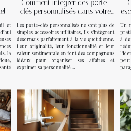
r
Comment intégrer des porte-
C
nel
clés personnalisés dans votre
esc
quotidien ?
il et
Les porte-clés personnalisés ne sont plus de
Un m
d'hui
simples accessoires utilitaires, ils s’intègrent
prat
uses
désormais parfaitement à la vie quotidienne.
à do
nces
Leur originalité, leur fonctionnalité et leur
rédu
ls, la
valeur sentimentale en font des compagnons
l’id
loue,
idéaux pour organiser ses affaires et
peut
 santé
exprimer sa personnalité....
para