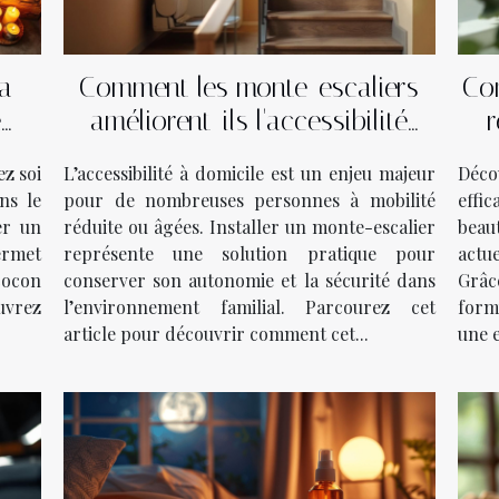
a
Comment les monte-escaliers
Co
e
améliorent-ils l'accessibilité
r
chez soi ?
z soi
L’accessibilité à domicile est un enjeu majeur
Déco
ns le
pour de nombreuses personnes à mobilité
effi
er un
réduite ou âgées. Installer un monte-escalier
beau
ermet
représente une solution pratique pour
actu
cocon
conserver son autonomie et la sécurité dans
Grâc
uvrez
l’environnement familial. Parcourez cet
formu
article pour découvrir comment cet...
une e