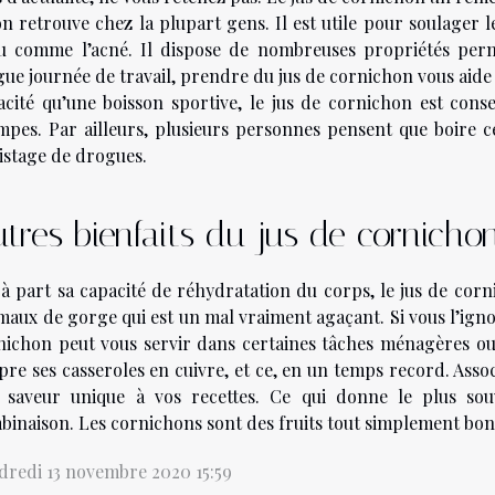
on retrouve chez la plupart gens. Il est utile pour soulager 
u comme l’acné. Il dispose de nombreuses propriétés per
gue journée de travail, prendre du jus de cornichon vous aide
acité qu’une boisson sportive, le jus de cornichon est cons
mpes. Par ailleurs, plusieurs personnes pensent que boire ce
istage de drogues.
tres bienfaits du jus de cornicho
 à part sa capacité de réhydratation du corps, le jus de corn
 maux de gorge qui est un mal vraiment agaçant. Si vous l’igno
nichon peut vous servir dans certaines tâches ménagères ou 
pre ses casseroles en cuivre, et ce, en un temps record. Assoc
 saveur unique à vos recettes. Ce qui donne le plus sou
binaison. Les cornichons sont des fruits tout simplement bons
dredi 13 novembre 2020 15:59