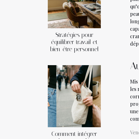
qu’
pea
lon
cap
Stratégies pour
cra
équilibrer travail et
dép
bien-être personnel
Au
Mis
les
cor
pro
une
com
Ven
Comment intégrer