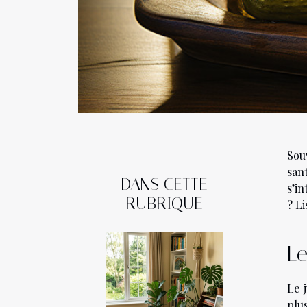
Sou
san
DANS CETTE
s’in
RUBRIQUE
? Li
Le
Le 
plus